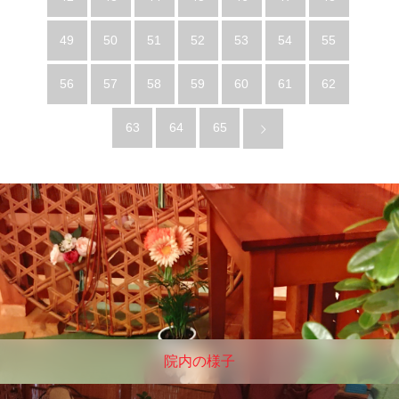
49
50
51
52
53
54
55
56
57
58
59
60
61
62
63
64
65
院内の様子