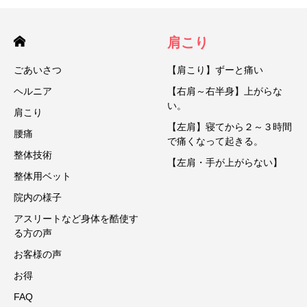
肩こり
ごあいさつ
【肩こり】ずーと痛い
ヘルニア
【右肩～右半身】上がらな
い。
肩こり
【左肩】寝てから２～３時間
腰痛
で痛くなって起きる。
整体技術
【左肩・手が上がらない】
整体用ベット
院内の様子
アスリートなど身体を酷使す
る方の声
お客様の声
お得
FAQ