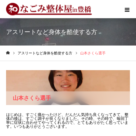
アスリートなど身体を酷使する方
アスリートなど身体を酷使する方
山本さくら選手
ホーム
山本さくら選手
はじめは、すごく痛かったけど、だんだん気持ち良くなってきて、整
体の後は、すごく調子が良くなりました。その時、その時で、毎回丁
寧に症状に合わせてやってくれるので、とてもありがたく思っていま
す。いつもありがとうございます。