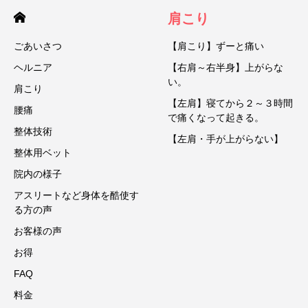
肩こり
ごあいさつ
【肩こり】ずーと痛い
ヘルニア
【右肩～右半身】上がらな
い。
肩こり
【左肩】寝てから２～３時間
腰痛
で痛くなって起きる。
整体技術
【左肩・手が上がらない】
整体用ベット
院内の様子
アスリートなど身体を酷使す
る方の声
お客様の声
お得
FAQ
料金